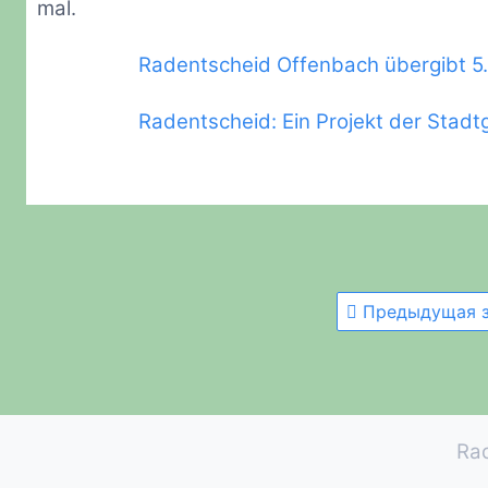
mal.
Radentscheid Offenbach übergibt 5
Radentscheid: Ein Projekt der Stadt
Предыдущая з
Ra