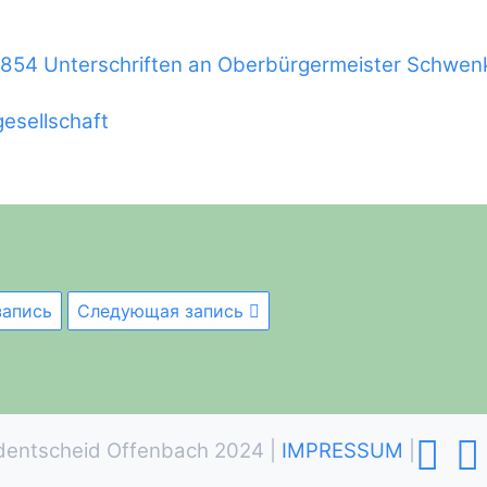
.854 Unterschriften an Oberbürgermeister Schwen
gesellschaft
апись
Следующая запись
dentscheid Offenbach 2024 |
IMPRESSUM
|