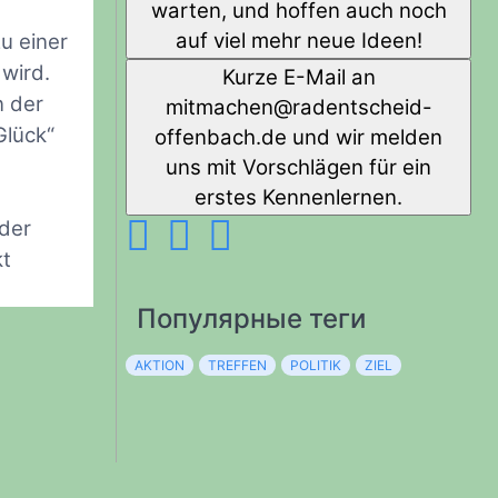
warten, und hoffen auch noch
auf viel mehr neue Ideen!
u einer
wird.
Kurze E-Mail an
n der
diehcstnedar@nehcamtim
-
Glück“
offenbach.de und wir melden
uns mit Vorschlägen für ein
erstes Kennenlernen.
 der
kt
Популярные теги
AKTION
TREFFEN
POLITIK
ZIEL